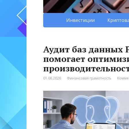
Инвестиции
Криптова
Аудит баз данных P
помогает оптимиз
производительнос
01.08.2026
Финансовая грамотность
Комме