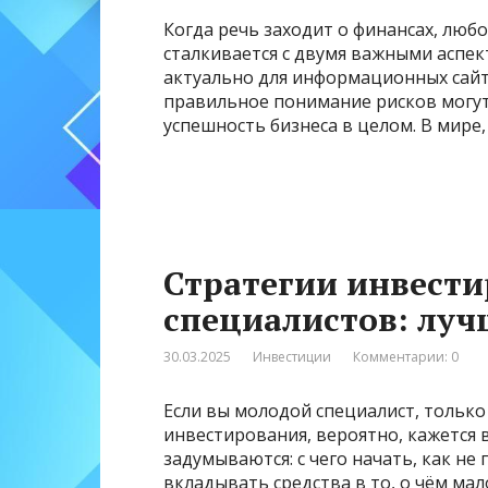
Когда речь заходит о финансах, люб
сталкивается с двумя важными аспек
актуально для информационных сайто
правильное понимание рисков могут 
успешность бизнеса в целом. В мире
Стратегии инвест
специалистов: луч
30.03.2025
Инвестиции
Комментарии: 0
Если вы молодой специалист, тольк
инвестирования, вероятно, кажется 
задумываются: с чего начать, как не
вкладывать средства в то, о чём ма