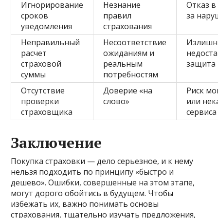
Игнорирование
Незнание
Отказ в
сроков
правил
за нару
уведомления
страхования
Неправильный
Несоответствие
Излишн
расчет
ожиданиям и
недоста
страховой
реальным
защита
суммы
потребностям
Отсутствие
Доверие «на
Риск м
проверки
слово»
или нек
страховщика
сервиса
Заключение
Покупка страховки — дело серьезное, и к нему
нельзя подходить по принципу «быстро и
дешево». Ошибки, совершенные на этом этапе,
могут дорого обойтись в будущем. Чтобы
избежать их, важно понимать основы
страхования, тщательно изучать предложения,