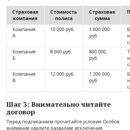
Страховая
Стоимость
Страховая
компания
полиса
сумма
Компания
10 000 руб.
1 000 000
Б
А
руб.
н
с
Компания
8 000 руб.
800 000
Б
руб.
н
с
Компания
12 000 руб.
1 200 000
Б
В
руб.
н
с
Шаг 3: Внимательно читайте
договор
Перед подписанием прочитайте условия. Особое
внимание уделите разделам: исключения,