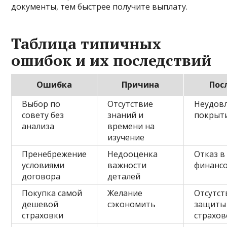
документы, тем быстрее получите выплату.
Таблица типичных
ошибок и их последствий
Ошибка
Причина
Пос
Выбор по
Отсутствие
Неудов
совету без
знаний и
покрыти
анализа
времени на
изучение
Пренебрежение
Недооценка
Отказ в
условиями
важности
финанс
договора
деталей
Покупка самой
Желание
Отсутст
дешевой
сэкономить
защиты
страховки
страхов