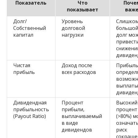
Показатель
Что
Поче
показывает
важ
Долг/
Уровень
Слишко
Собственный
долговой
большо
капитал
нагрузки
долг мо
привести
снижен
дивиден
Чистая
Доход после
Прибыл
прибыль
всех расходов
определ
возможн
выплат
дивиден
Дивидендная
Процент
Высокий
прибыльность
прибыли,
процент
(Payout Ratio)
выплачиваемый
(>80%) 
в виде
означат
дивидендов
риск
сокраще