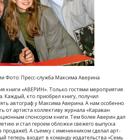
ии Фото: Пресс-служба Максима Аверина
я книги «АВЕРИН». Только гостями мероприятия
а. Каждый, кто приобрел книгу, получил
зять автограф у Максима Аверина. А нам особенно
ть от артиста коллективу журнала «Караван
ационным спонсором книги. Тем более Аверин дал
летию и стал героем обложки свежего выпуска
в продаже!). А съемку с именинником сделал арт-
ый теперь входит в команду издательства «Семь