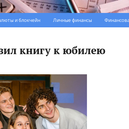
люты и блокчейн
Личные финансы
Финансова
вил книгу к юбилею