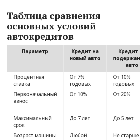
Таблица сравнения
основных условий
автокредитов
Параметр
Кредит на
Кредит 
новый авто
подержа
авто
Процентная
От 7%
От 10%
ставка
годовых
годовых
Первоначальный
От 10%
От 20%
взнос
Максимальный
До 7 лет
До 5 лет
срок
Возраст машины
Любой
Не старше