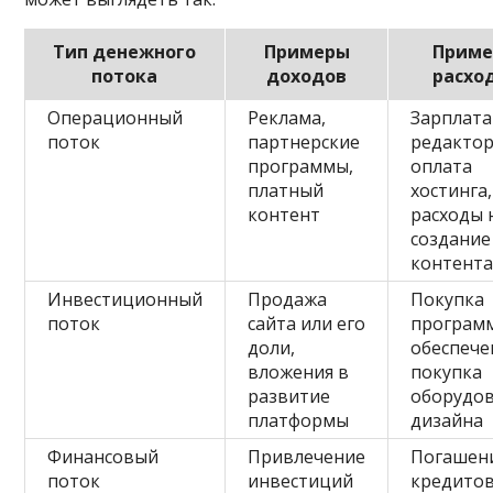
Тип денежного
Примеры
Прим
потока
доходов
расхо
Операционный
Реклама,
Зарплата
поток
партнерские
редактор
программы,
оплата
платный
хостинга,
контент
расходы 
создание
контент
Инвестиционный
Продажа
Покупка
поток
сайта или его
програм
доли,
обеспече
вложения в
покупка
развитие
оборудов
платформы
дизайна
Финансовый
Привлечение
Погашен
поток
инвестиций
кредитов