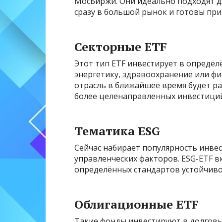
МосБиржи. Они идеально подходят д
сразу в большой рынок и готовы пр
Секторные ETF
Этот тип ETF инвестирует в определ
энергетику, здравоохранение или фи
отрасль в ближайшее время будет р
более целенаправленных инвестиций
Тематика ESG
Сейчас набирает популярность инвес
управленческих факторов. ESG-ETF
определённых стандартов устойчиво
Облигационные ETF
Такие фонды инвестируют в долговы