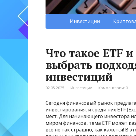
Инвестиции
Криптова
Что такое ETF и
выбрать подхо
инвестиций
02.05.2025
Инвестиции
Комментарии: 0
Сегодня финансовый рынок предлага
инвестирования, и среди них ETF (Ex
мест. Для начинающего инвестора ил
миром финансов, тема ETF может каз
всё не так страшно, как кажется! В э