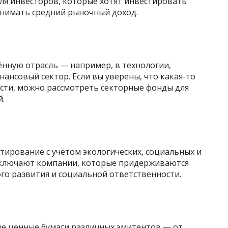
ля инвесторов, которые хотят инвестировать
инимать средний рыночный доход.
ённую отрасль — например, в технологии,
нансовый сектор. Если вы уверены, что какая-то
асти, можно рассмотреть секторные фонды для
.
тирование с учётом экологических, социальных и
 включают компании, которые придерживаются
го развития и социальной ответственности.
е ценные бумаги различных эмитентов — от