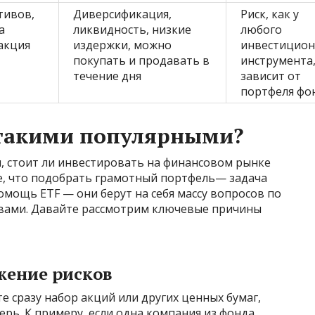
тивов,
Диверсификация,
Риск, как у
а
ликвидность, низкие
любого
 акция
издержки, можно
инвестицион
покупать и продавать в
инструмента
течение дня
зависит от
портфеля фо
 такими популярными?
м, стоит ли инвестировать на финансовом рынке
те, что подобрать грамотный портфель— задача
 помощь ETF — они берут на себя массу вопросов по
вами. Давайте рассмотрим ключевые причины
жение рисков
е сразу набор акций или других ценных бумаг,
ерь. К примеру, если одна компания из фонда