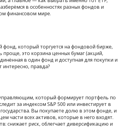
и, а главное — как выбрать именно тот ETF,
азберёмся в особенностях разных фондов и
ом финансовом мире.
 фонд, который торгуется на фондовой бирже,
ь проще, это корзина ценных бумаг (акций,
единённая в один фонд и доступная для покупки и
т интересно, правда?
 управляющим, который формирует портфель по
следит за индексом S&P 500 или инвестирует в
государства. Вы покупаете долю в этом фонде, и
ем части всех активов, которые в него входят.
тв: снижает риск, облегчает диверсификацию и