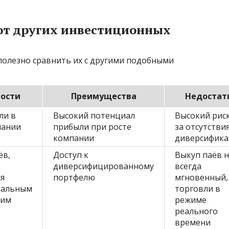
от других инвестиционных
 полезно сравнить их с другими подобными
ости
Преимущества
Недостат
ли в
Высокий потенциал
Высокий риск
пании
прибыли при росте
за отсутстви
компании
диверсифик
ёв,
Доступ к
Выкуп паёв 
диверсифицированному
всегда
я
портфелю
мгновенный,
нальным
торговли в
щим
режиме
реального
времени