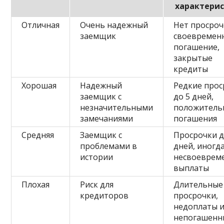
характери
Отличная
Очень надежный
Нет просроч
заемщик
своевремен
погашение,
закрытые
кредиты
Хорошая
Надежный
Редкие прос
заемщик с
до 5 дней,
незначительными
положитель
замечаниями
погашения
Средняя
Заемщик с
Просрочки д
проблемами в
дней, иногд
истории
несвоеврем
выплаты
Плохая
Риск для
Длительные
кредиторов
просрочки,
недоплаты 
непогашенн