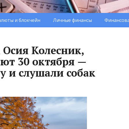
люты и блокчейн
Личные финансы
Финансова
 Осия Колесник,
ют 30 октября —
у и слушали собак