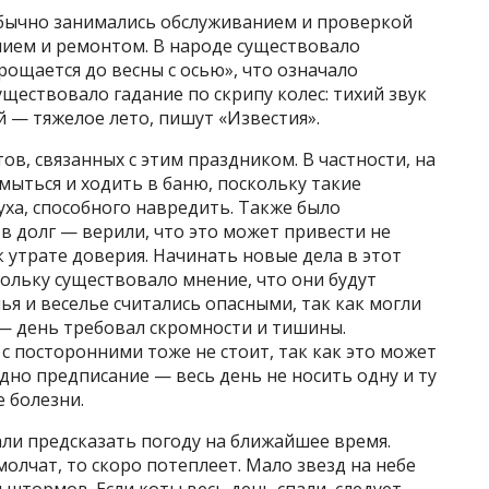
бычно занимались обслуживанием и проверкой
нием и ремонтом. В народе существовало
рощается до весны с осью», что означало
ществовало гадание по скрипу колес: тихий звук
 — тяжелое лето, пишут «Известия».
в, связанных с этим праздником. В частности, на
ыться и ходить в баню, поскольку такие
уха, способного навредить. Также было
в долг — верили, что это может привести не
к утрате доверия. Начинать новые дела в этот
ольку существовало мнение, что они будут
ья и веселье считались опасными, так как могли
 — день требовал скромности и тишины.
с посторонними тоже не стоит, так как это может
дно предписание — весь день не носить одну и ту
е болезни.
ли предсказать погоду на ближайшее время.
 молчат, то скоро потеплеет. Мало звезд на небе
штормов. Если коты весь день спали, следует