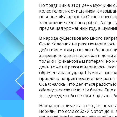
По традиции в этот день мужчины о
колес телег, их очищением, смазыва
поверье: «На пророка Осию колесо п
завершение сезонных работ. А еще су
предвещал урожайный год, а шумный
В народе существовало много запрето
Осию Колесник не рекомендовалось м
действия могли разозлить банного д
запрещено давать или брать деньги 
только к финансовым потерям, но и 
день тоже не рекомендовалось, поск
обречены на неудачу. Шумные застол
привлечь неприятности и несчастья
Объяснялось, что делиться радостью 
обернуться слезами или бедой. Еще о
же одежду, чтобы не притянуть к себ
Народные приметы этого дня помога
Верили, что если собаки в этот день
означало приближение заморозков и 