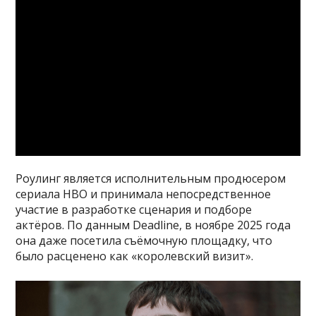
Роулинг является исполнительным продюсером
сериала HBO и принимала непосредственное
участие в разработке сценария и подборе
актёров. По данным Deadline, в ноябре 2025 года
она даже посетила съёмочную площадку, что
было расценено как «королевский визит».