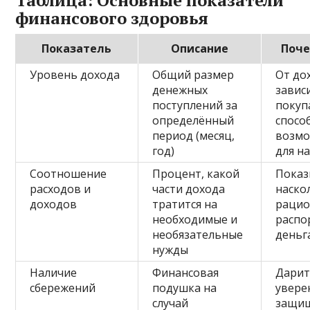
финансового здоровья
Показатель
Описание
Поче
Уровень дохода
Общий размер
От до
денежных
завис
поступлений за
покуп
определённый
спосо
период (месяц,
возмо
год)
для н
Соотношение
Процент, какой
Показ
расходов и
части дохода
наско
доходов
тратится на
рацио
необходимые и
распо
необязательные
деньг
нужды
Наличие
Финансовая
Дари
сбережений
подушка на
увере
случай
защищ