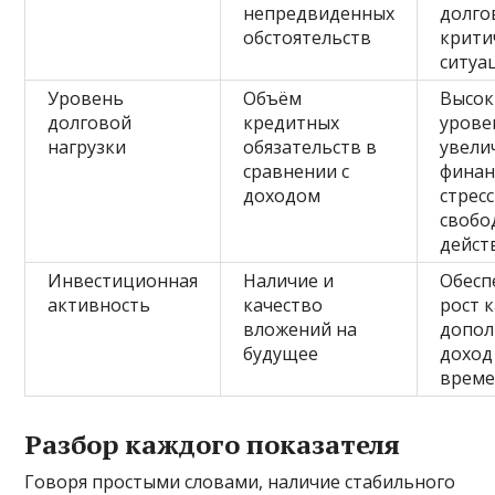
непредвиденных
долго
обстоятельств
крити
ситуа
Уровень
Объём
Высок
долговой
кредитных
урове
нагрузки
обязательств в
увели
сравнении с
финан
доходом
стрес
свобо
дейст
Инвестиционная
Наличие и
Обесп
активность
качество
рост 
вложений на
допол
будущее
доход
врем
Разбор каждого показателя
Говоря простыми словами, наличие стабильного