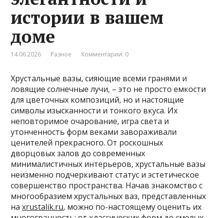
истории в вашем
доме
14.06.2026
Разное
Комментарии: 0
Хрустальные вазы, сияющие всеми гранями и
ловящие солнечные лучи, – это не просто емкости
для цветочных композиций, но и настоящие
символы изысканности и тонкого вкуса. Их
неповторимое очарование, игра света и
утонченность форм веками завораживали
ценителей прекрасного. От роскошных
дворцовых залов до современных
минималистичных интерьеров, хрустальные вазы
неизменно подчеркивают статус и эстетическое
совершенство пространства. Начав знакомство с
многообразием хрустальных ваз, представленных
на
xrustalik.ru
, можно по-настоящему оценить их
многогранность: от классических форм до смелых