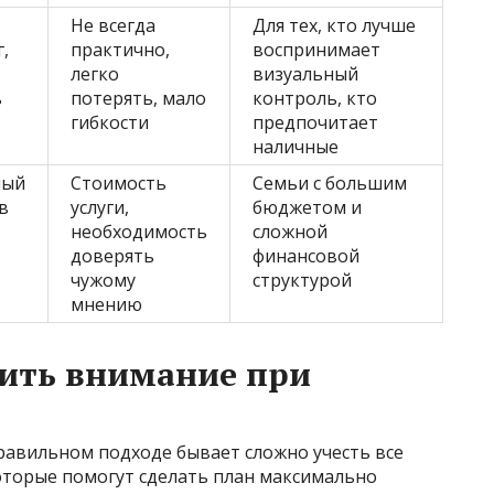
Не всегда
Для тех, кто лучше
,
практично,
воспринимает
легко
визуальный
ь
потерять, мало
контроль, кто
гибкости
предпочитает
наличные
ный
Стоимость
Семьи с большим
в
услуги,
бюджетом и
необходимость
сложной
доверять
финансовой
чужому
структурой
мнению
тить внимание при
равильном подходе бывает сложно учесть все
которые помогут сделать план максимально