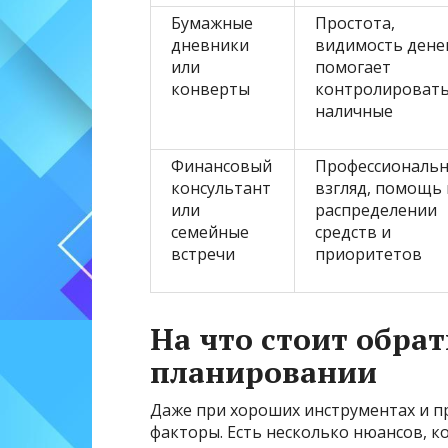
Бумажные
Простота,
дневники
видимость денег
или
помогает
конверты
контролироват
наличные
Финансовый
Профессиональ
консультант
взгляд, помощь 
или
распределении
семейные
средств и
встречи
приоритетов
На что стоит обра
планировании
Даже при хороших инструментах и п
факторы. Есть несколько нюансов, 