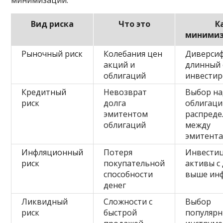
Вид риска
Что это
К
минимиз
Рыночный риск
Колебания цен
Диверсиф
акций и
длинный 
облигаций
инвестир
Кредитный
Невозврат
Выбор н
риск
долга
облигаци
эмитентом
распреде
облигаций
между
эмитент
Инфляционный
Потеря
Инвестиц
риск
покупательной
активы с
способности
выше ин
денег
Ликвидный
Сложности с
Выбор
риск
быстрой
популяр