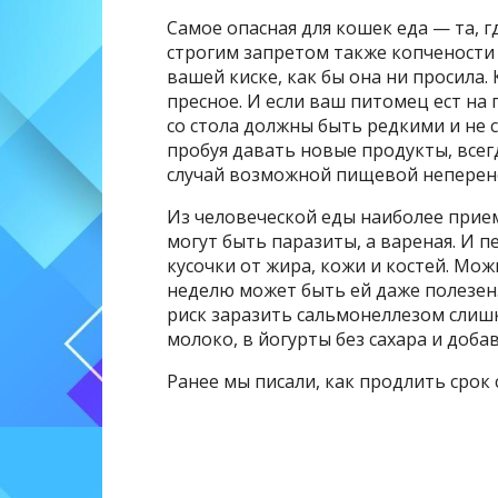
Самое опасная для кошек еда — та, гд
строгим запретом также копчености 
вашей киске, как бы она ни просила
пресное. И если ваш питомец ест на
со стола должны быть редкими и не 
пробуя давать новые продукты, всег
случай возможной пищевой неперен
Из человеческой еды наиболее приемл
могут быть паразиты, а вареная. И п
кусочки от жира, кожи и костей. Мож
неделю может быть ей даже полезен.
риск заразить сальмонеллезом слишк
молоко, в йогурты без сахара и добав
Ранее мы писали, как продлить срок