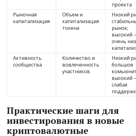
проекта
Рыночная
Объем и
Низкий ри
капитализация
капитализация
стабильн
токена
рынок;
высокий 
очень низ
капитали
Активность
Количество и
Низкий ри
сообщества
вовлеченность
большое
участников
комьюнит
высокий 
слабая
поддержк
Практические шаги для
инвестирования в новые
криптовалютные