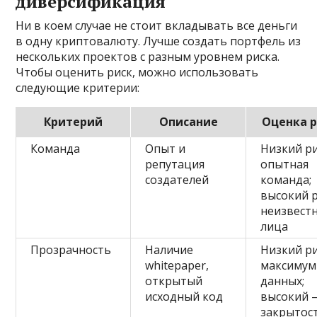
диверсификация
Ни в коем случае не стоит вкладывать все деньги
в одну криптовалюту. Лучше создать портфель из
нескольких проектов с разным уровнем риска.
Чтобы оценить риск, можно использовать
следующие критерии:
Критерий
Описание
Оценка 
Команда
Опыт и
Низкий ри
репутация
опытная
создателей
команда;
высокий р
неизвест
лица
Прозрачность
Наличие
Низкий ри
whitepaper,
максимум
открытый
данных;
исходный код
высокий 
закрытос