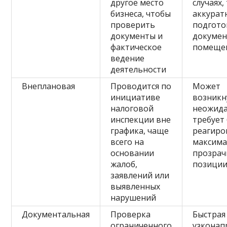
другое место
случаях,
бизнеса, чтобы
аккурат
проверить
подгото
документы и
докумен
фактическое
помеще
ведение
деятельности
Внеплановая
Проводится по
Может
инициативе
возникн
налоговой
неожида
инспекции вне
требует
графика, чаще
реагиро
всего на
максим
основании
прозрач
жалоб,
позици
заявлений или
выявленных
нарушений
Документальная
Проверка
Быстрая
ограниченного
узконап