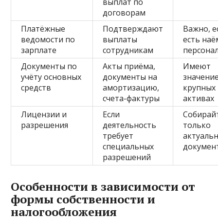
выплат по
договорам
Платёжные
Подтверждают
Важно, е
ведомости по
выплаты
есть на
зарплате
сотрудникам
персона
Документы по
Акты приёма,
Имеют
учёту основных
документы на
значени
средств
амортизацию,
крупных
счета-фактуры
активах
Лицензии и
Если
Собирай
разрешения
деятельность
только
требует
актуаль
специальных
докумен
разрешений
Особенности в зависимости от
формы собственности и
налогообложения