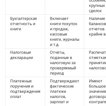
особенн
крупных
сделок
Бухгалтерская
Включает
Наличие
отчетность и
книги покупок
балансов
книги
и продаж,
отчетов
кассовые
крайне 
книги, журналы
и т.д.
Налоговые
Отчёты,
Распечат
декларации
поданные в
отметка
налоговую за
приняти
проверяемый
налогов
период
Платежные
Подтверждают
Имеют
поручения и
фактические
большое
подтверждения
платежи
значени
оплат
налогов,
договора
зарплат и
контраг