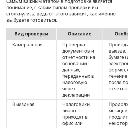
Самым важным этапом в подготовке является
понимание, с каким типом проверки вы
столкнулись, ведь от этого зависит, как именно
вы будете готовиться.
Вид проверки
Описание
Особ
Камеральная
Проверка
Проводи
документов и
выезда,
отчетности на
бумаге (
основании
электро
данных,
форме),
переданных в
течение
налоговую
после п
через
отчётно
декларации
Выездная
Налоговики
Продолж
лично
месяцев
приходят в
продлит
офис или
некото