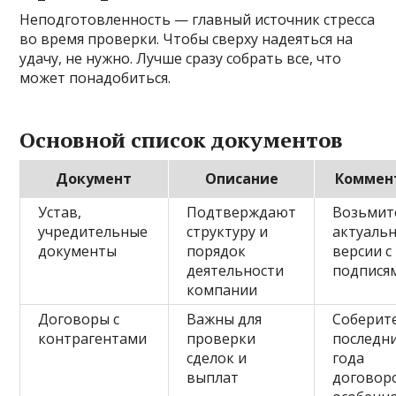
Неподготовленность — главный источник стресса
во время проверки. Чтобы сверху надеяться на
удачу, не нужно. Лучше сразу собрать все, что
может понадобиться.
Основной список документов
Документ
Описание
Коммен
Устав,
Подтверждают
Возьмит
учредительные
структуру и
актуаль
документы
порядок
версии с
деятельности
подпися
компании
Договоры с
Важны для
Соберит
контрагентами
проверки
последни
сделок и
года
выплат
договор