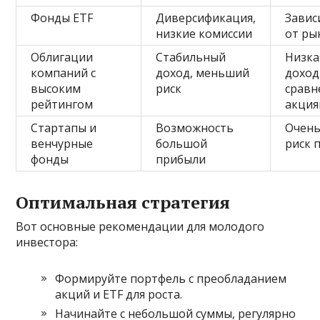
Фонды ETF
Диверсификация,
Завис
низкие комиссии
от ры
Облигации
Стабильный
Низка
компаний с
доход, меньший
доход
высоким
риск
сравн
рейтингом
акци
Стартапы и
Возможность
Очень
венчурные
большой
риск 
фонды
прибыли
Оптимальная стратегия
Вот основные рекомендации для молодого
инвестора:
Формируйте портфель с преобладанием
акций и ETF для роста.
Начинайте с небольшой суммы, регулярно