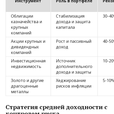
Инструмент
Роль в портфеле
Реко
Облигации
Стабилизация
30-4
казначейства и
дохода и защита
крупных
капитала
компаний
Акции крупных и
Рост и пассивный
40-5
дивидендных
доход
компаний
Инвестиционная
Источник
10-2
недвижимость
дополнительного
дохода и защиты
Золото и другие
Хеджирование
5-10
драгоценные
рисков инфляции
металлы
Стратегия средней доходности с
контролем риска