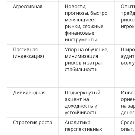
Агрессивная
Новости,
Опыт
прогнозы, быстро
трейд
меняющиеся
риск
рынки, сложные
игро
финансовые
инструменты
Пассивная
Упор на обучение,
Широ
(индексация)
минимизация
аудит
рисков и затрат,
всех 
стабильность
Дивидендная
Подчеркнутый
Инве
акцент на
орие
доходность и
на за
устойчивость
денег
Стратегия роста
Аналитика
Сред
перспективных
опыт,