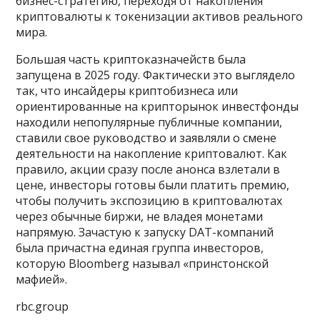
бизнес-стратегию, переходя от накопления
криптовалюты к токенизации активов реального
мира.
Большая часть криптоказначейств была
запущена в 2025 году. Фактически это выглядело
так, что инсайдеры криптобизнеса или
ориентированные на крипторынок инвестфонды
находили непопулярные публичные компании,
ставили свое руководство и заявляли о смене
деятельности на накопление криптовалют. Как
правило, акции сразу после анонса взлетали в
цене, инвесторы готовы были платить премию,
чтобы получить экспозицию в криптовалютах
через обычные биржи, не владея монетами
напрямую. Зачастую к запуску DAT-компаний
была причастна единая группа инвесторов,
которую Bloomberg называл «принстонской
мафией».
rbc.group