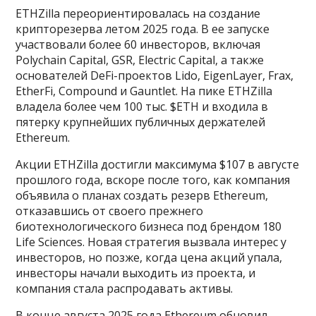
ETHZilla переориентировалась на создание
крипторезерва летом 2025 года. В ее запуске
участвовали более 60 инвесторов, включая
Polychain Capital, GSR, Electric Capital, а также
основателей DeFi-проектов Lido, EigenLayer, Frax,
EtherFi, Compound и Gauntlet. На пике ETHZilla
владела более чем 100 тыс. $ETH и входила в
пятерку крупнейших публичных держателей
Ethereum.
Акции ETHZilla достигли максимума $107 в августе
прошлого года, вскоре после того, как компания
объявила о планах создать резерв Ethereum,
отказавшись от своего прежнего
биотехнологического бизнеса под брендом 180
Life Sciences. Новая стратегия вызвала интерес у
инвесторов, но позже, когда цена акций упала,
инвесторы начали выходить из проекта, и
компания стала распродавать активы.
В конце августа 2025 года Ethereum обновил