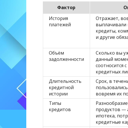
Фактор
О
История
Отражает, во
платежей
выплачивали
кредиты, ком
и другие обяз
Объём
Сколько вы у
задолженности
данный момен
соотносится 
кредитных ли
Длительность
Срок, в течен
кредитной
пользовались
истории
вовремя их п
Типы
Разнообразие
кредитов
продуктов — 
ипотека, пот
кредитные ка