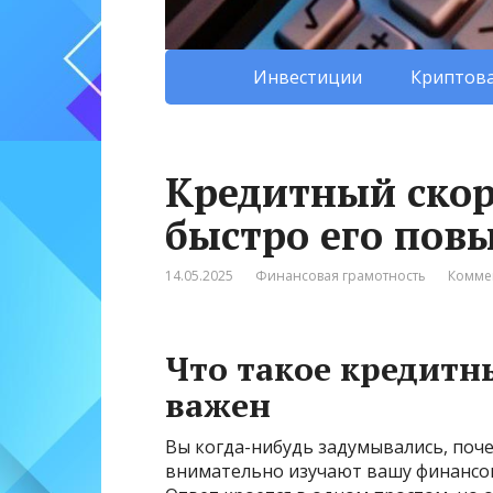
Инвестиции
Криптова
Кредитный скор:
быстро его повы
14.05.2025
Финансовая грамотность
Комме
Что такое кредитн
важен
Вы когда-нибудь задумывались, поч
внимательно изучают вашу финансов