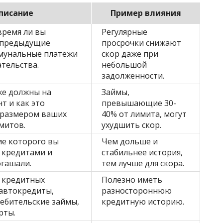
писание
Пример влияния
время ли вы
Регулярные
 предыдущие
просрочки снижают
мунальные платежи
скор даже при
ательства.
небольшой
задолженности.
же должны на
Займы,
т и как это
превышающие 30-
с размером ваших
40% от лимита, могут
митов.
ухудшить скор.
ие которого вы
Чем дольше и
 кредитами и
стабильнее история,
огашали.
тем лучше для скора.
 кредитных
Полезно иметь
автокредиты,
разностороннюю
ребительские займы,
кредитную историю.
рты.