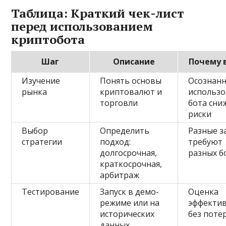
Таблица: Краткий чек-лист
перед использованием
криптобота
Шаг
Описание
Почему 
Изучение
Понять основы
Осознан
рынка
криптовалют и
использ
торговли
бота сни
риски
Выбор
Определить
Разные з
стратегии
подход:
требуют
долгосрочная,
разных б
краткосрочная,
арбитраж
Тестирование
Запуск в демо-
Оценка
режиме или на
эффекти
исторических
без поте
данных