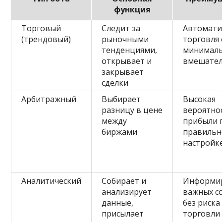
функция
Торговый
Следит за
Автомати
(трендовый)
рыночными
торговля 
тенденциями,
минимал
открывает и
вмешате
закрывает
сделки
Арбитражный
Выбирает
Высокая
разницу в цене
вероятно
между
прибыли 
биржами
правильн
настройк
Аналитический
Собирает и
Информир
анализирует
важных с
данные,
без риска
присылает
торговли