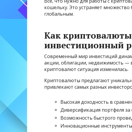
Все, что нужно для работы с крипто
кошельку. Это устраняет множество
глобальным.
Как криптовалюты
инвестиционный 
Современный мир инвестиций динам
акции, облигации, недвижимость — в
криптовалют ситуация изменилась.
Криптовалюты предлагают уникально
привлекают самых разных инвесторо
Высокая доходность в сравнен
Диверсификация портфеля за 
Возможность быстрого провед
Инновационные инструменты и