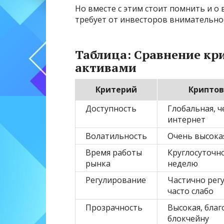
Но вместе с этим стоит помнить и о
требует от инвесторов внимательно
Таблица: Сравнение к
активами
Критерий
Крипто
Доступность
Глобальная, ч
интернет
Волатильность
Очень высока
Время работы
Круглосуточно
рынка
неделю
Регулирование
Частично регу
часто слабо
Прозрачность
Высокая, благ
блокчейну