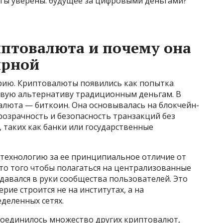
рты уверены: будущее за цифровыми деньгами?
иптовалюта и почему она
ярной
орию. Криптовалюты появились как попытка
вую альтернативу традиционным деньгам. В
алюта — биткоин. Она основывалась на блокчейн-
розрачность и безопасность транзакций без
 таких как банки или государственные
технологию за ее принципиальное отличие от
то того чтобы полагаться на централизованные
давался в руки сообщества пользователей. Это
рие строится не на институтах, а на
деленных сетях.
соединилось множество других криптовалют,