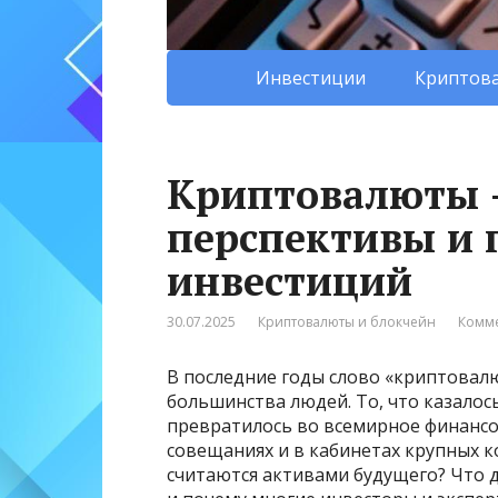
Инвестиции
Криптова
Криптовалюты 
перспективы и
инвестиций
30.07.2025
Криптовалюты и блокчейн
Комме
В последние годы слово «криптовал
большинства людей. То, что казалось
превратилось во всемирное финансов
совещаниях и в кабинетах крупных 
считаются активами будущего? Что 