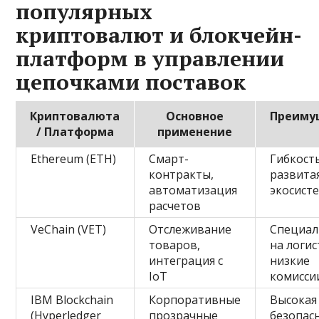
популярных
криптовалют и блокчейн-
платформ в управлении
цепочками поставок
Криптовалюта
Основное
Преиму
/ Платформа
применение
Ethereum (ETH)
Смарт-
Гибкость
контракты,
развита
автоматизация
экосист
расчетов
VeChain (VET)
Отслеживание
Специал
товаров,
на логис
интеграция с
низкие
IoT
комисси
IBM Blockchain
Корпоративные
Высокая
(Hyperledger
прозрачные
безопас