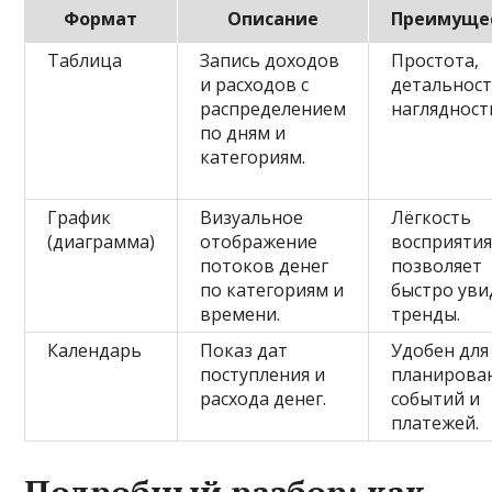
Формат
Описание
Преимуще
Таблица
Запись доходов
Простота,
и расходов с
детальност
распределением
наглядност
по дням и
категориям.
График
Визуальное
Лёгкость
(диаграмма)
отображение
восприятия
потоков денег
позволяет
по категориям и
быстро уви
времени.
тренды.
Календарь
Показ дат
Удобен для
поступления и
планирова
расхода денег.
событий и
платежей.
Подробный разбор: как