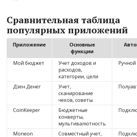
Сравнительная таблица
популярных приложений
Приложение
Основные
Авто
функции
Мой бюджет
Учет доходов и
Ручной
расходов,
категории, цели
Дзен Денег
Учет,
Полуав
сканирование
чеков, советы
CoinKeeper
Бюджетные
Подклю
конверты,
мультивалютность
Moneon
Совместный учет,
Подклю