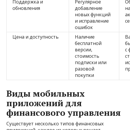
Поддержка и
Регулярное
О
обновления
добавление
н
новых функций
а
и исправление
с
ошибок
Цена и доступность
Наличие
В
бесплатной
б
версии,
с
стоимость
с
подписки или
и
разовой
п
покупки
Виды мобильных
приложений для
финансового управления
Существует несколько типов финансовых
приложений, каждое из которых решает