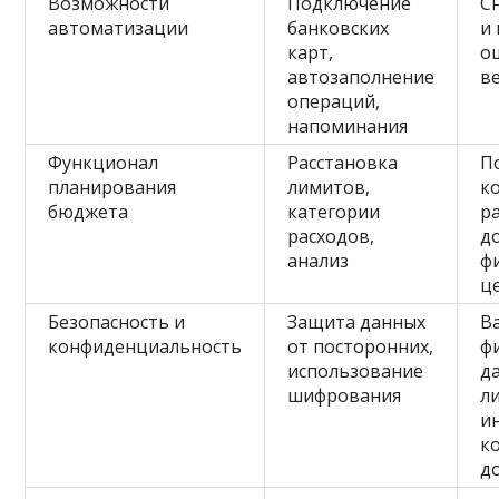
Возможности
Подключение
С
автоматизации
банковских
и
карт,
о
автозаполнение
в
операций,
напоминания
Функционал
Расстановка
П
планирования
лимитов,
к
бюджета
категории
р
расходов,
д
анализ
ф
ц
Безопасность и
Защита данных
В
конфиденциальность
от посторонних,
ф
использование
д
шифрования
л
и
к
д