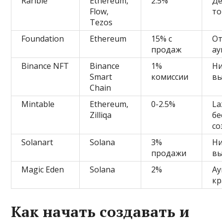
Rarible
Ethereum,
2.5%
Де
Flow,
то
Tezos
Foundation
Ethereum
15% с
От
продаж
а
Binance NFT
Binance
1%
Ни
Smart
комиссии
вы
Chain
Mintable
Ethereum,
0-2.5%
La
Zilliqa
бе
со
Solanart
Solana
3%
Ни
продажи
вы
Magic Eden
Solana
2%
Ау
кр
Как начать создавать и