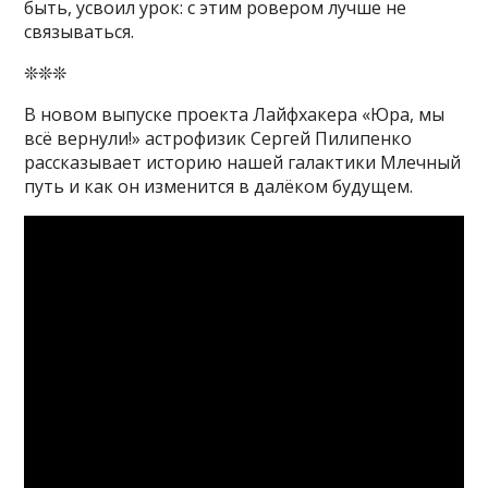
быть, усвоил урок: с этим ровером лучше не
связываться.
❊❊❊
В новом выпуске проекта Лайфхакера «Юра, мы
всё вернули!» астрофизик Сергей Пилипенко
рассказывает историю нашей галактики Млечный
путь и как он изменится в далёком будущем.