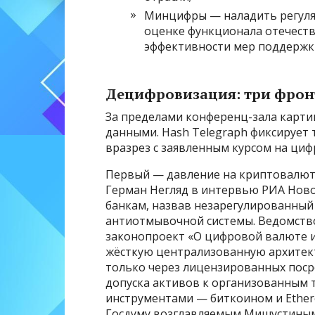
Минцифры — наладить регуля
оценке функционала отечеств
эффективности мер поддержк
Децифровизация: три фрон
За пределами конференц-зала карти
данными. Hash Telegraph фиксирует 
вразрез с заявленным курсом на циф
Первый — давление на криптовалют
Герман Негляд в интервью РИА Нов
банкам, назвав незарегулированный
антиотмывочной системы. Ведомств
законопроект «О цифровой валюте и
жёсткую централизованную архитек
только через лицензированных поср
допуска активов к организованным 
инструментами — биткоином и Ether
Госдуму возглавляемым Мишустиным