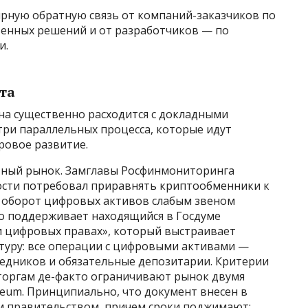
рную обратную связь от компаний-заказчиков по
енных решений и от разработчиков — по
и.
та
на существенно расходится с докладными
три параллельных процесса, которые идут
ровое развитие.
ный рынок. Замглавы Росфинмониторинга
ости потребовал приравнять криптообменники к
 оборот цифровых активов слабым звеном
о поддерживает находящийся в Госдуме
 цифровых правах», который выстраивает
туру: все операции с цифровыми активами —
едников и обязательные депозитарии. Критерии
торгам де-факто ограничивают рынок двумя
eum. Принципиально, что документ внесен в
 правительством, причем сроки поджимают: