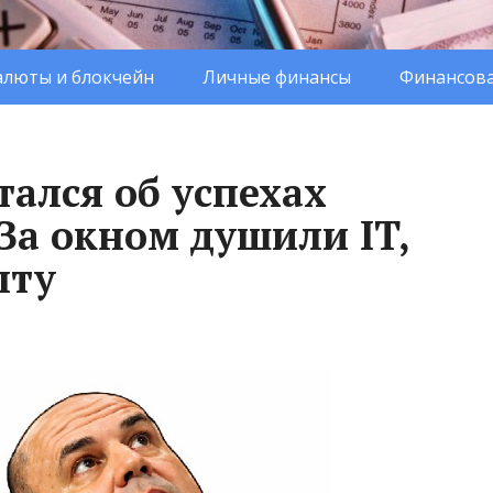
люты и блокчейн
Личные финансы
Финансова
ался об успехах
За окном душили IT,
пту