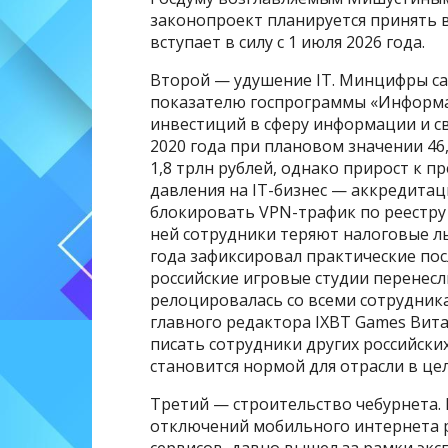
законопроект планируется принять в
вступает в силу с 1 июля 2026 года.
Второй — удушение IT. Минцифры с
показателю госпрограммы «Информа
инвестиций в сферу информации и св
2020 года при плановом значении 46
1,8 трлн рублей, однако прирост к п
давления на IT-бизнес — аккредита
блокировать VPN-трафик по реестру 
ней сотрудники теряют налоговые ль
года зафиксировал практические пос
российские игровые студии перенес
релоцировалась со всеми сотрудника
главного редактора IXBT Games Витал
писать сотрудники других российски
становится нормой для отрасли в це
Третий — строительство чебурнета. 
отключений мобильного интернета 
сервисов, давно вышел за рамки экс