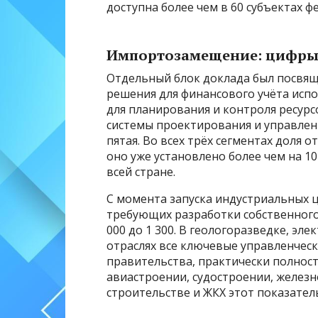
доступна более чем в 60 субъектах ф
Импортозамещение: цифры 
Отдельный блок доклада был посвя
решения для финансового учёта исп
для планирования и контроля ресур
системы проектирования и управле
пятая. Во всех трёх сегментах доля 
оно уже установлено более чем на 1
всей стране.
С момента запуска индустриальных 
требующих разработки собственного 
000 до 1 300. В геологоразведке, эл
отраслях все ключевые управленчес
правительства, практически полнос
авиастроении, судостроении, желез
строительстве и ЖКХ этот показател