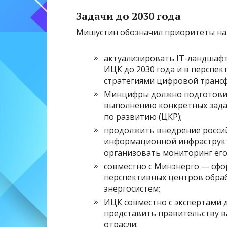
Задачи до 2030 года
Мишустин обозначил приоритеты на 
актуализировать IT-ландшафт
ИЦК до 2030 года и в перспек
стратегиями цифровой транс
Минцифры должно подготовит
выполнению конкретных зада
по развитию (ЦКР);
продолжить внедрение россий
информационной инфраструкту
организовать мониторинг ег
совместно с Минэнерго — сф
перспективных центров обра
энергосистем;
ИЦК совместно с экспертами 
представить правительству 
отрасли;