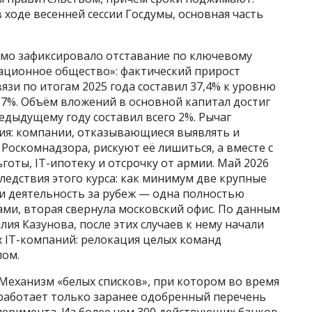
 ходе весенней сессии Госдумы, основная часть
амо зафиксировало отставание по ключевому
ционное общество»: фактический прирост
язи по итогам 2025 года составил 37,4% к уровню
,7%. Объём вложений в основной капитал достиг
редыдущему году составил всего 2%. Рычаг
ция: компании, отказывающиеся выявлять и
Роскомнадзора, рискуют её лишиться, а вместе с
готы, IT-ипотеку и отсрочку от армии. Май 2026
ледствия этого курса: как минимум две крупные
ли деятельность за рубеж — одна полностью
ми, вторая свернула московский офис. По данным
ия Казунова, после этих случаев к нему начали
х IT-компаний: релокация целых команд
лом.
Механизм «белых списков», при котором во время
работает только заранее одобренный перечень
перимента. Из более чем 300 действующих банков