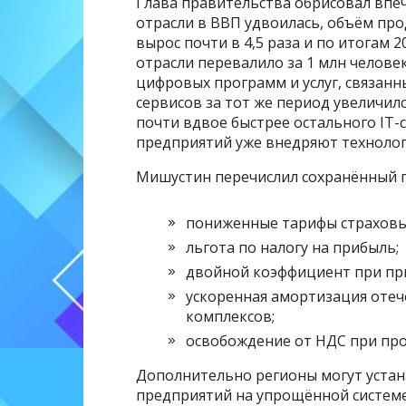
Глава правительства обрисовал впеч
отрасли в ВВП удвоилась, объём пр
вырос почти в 4,5 раза и по итогам 2
отрасли перевалило за 1 млн человек
цифровых программ и услуг, связанн
сервисов за тот же период увеличилс
почти вдвое быстрее остального IT-
предприятий уже внедряют технолог
Мишустин перечислил сохранённый па
пониженные тарифы страховы
льгота по налогу на прибыль;
двойной коэффициент при пр
ускоренная амортизация оте
комплексов;
освобождение от НДС при про
Дополнительно регионы могут устан
предприятий на упрощённой систем