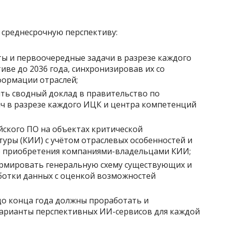
среднесрочную перспективу:
ы и первоочередные задачи в разрезе каждого
тиве до 2036 года, синхронизировав их со
формации отраслей;
ь сводный доклад в правительство по
ч в разрезе каждого ИЦК и центра компетенций
ского ПО на объектах критической
ры (КИИ) с учётом отраслевых особенностей и
о приобретения компаниями-владельцами КИИ;
ормировать генеральную схему существующих и
ботки данных с оценкой возможностей
до конца года должны проработать и
варианты перспективных ИИ-сервисов для каждой