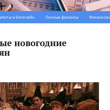
люты и блокчейн
Личные финансы
Финансова
ые новогодние
ян