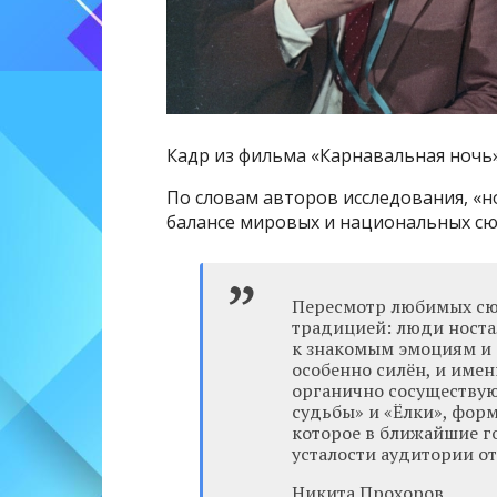
Кадр из фильма «Карнавальная ночь
По словам авторов исследования, «н
балансе мировых и национальных сю
Пересмотр любимых сюж
традицией: люди носта
к знакомым эмоциям и 
особенно силён, и име
органично сосуществую
судьбы» и «Ёлки», фор
которое в ближайшие г
усталости аудитории от
Никита Прохоров