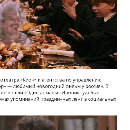
отеатра «Кион» и агентства по управлению
тер» — любимый новогодний фильм у россиян. В
кже вошли «Один дома» и «Ирония судьбы».
сячах упоминаний праздничных лент в социальных