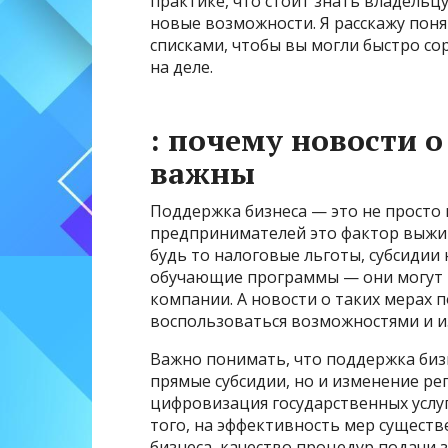
практике, что стоит знать владельц
новые возможности. Я расскажу пон
списками, чтобы вы могли быстро с
на деле.
: почему новости 
важны
Поддержка бизнеса — это не просто 
предпринимателей это фактор выжив
будь то налоговые льготы, субсидии 
обучающие программы — они могут 
компании. А новости о таких мерах 
воспользоваться возможностями и и
Важно понимать, что поддержка биз
прямые субсидии, но и изменение ре
цифровизация государственных услуг
того, на эффективность мер сущест
бизнеса, качество процедур подачи 