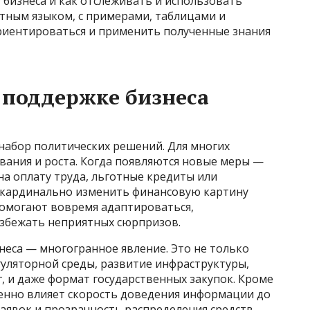
у бизнеса и как отслеживать и использовать
ятным языком, с примерами, таблицами и
ориентироваться и применить полученные знания
о поддержке бизнеса
набор политических решений. Для многих
ания и роста. Когда появляются новые меры —
на оплату труда, льготные кредиты или
кардинально изменить финансовую картину
помогают вовремя адаптироваться,
збежать неприятных сюрпризов.
неса — многогранное явление. Это не только
гуляторной среды, развитие инфраструктуры,
, и даже формат государственных закупок. Кроме
венно влияет скорость доведения информации до
заявок и прозрачность распределения средств.