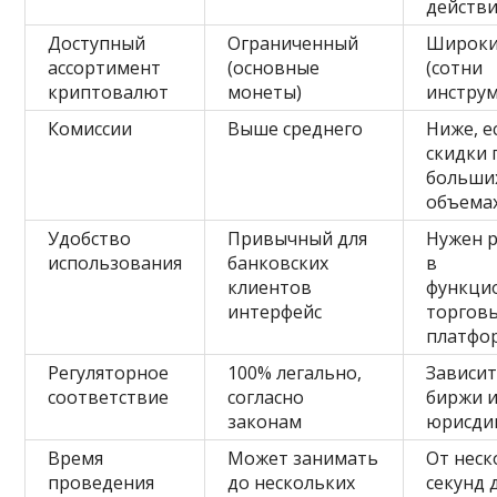
действ
Доступный
Ограниченный
Широк
ассортимент
(основные
(сотни
криптовалют
монеты)
инстру
Комиссии
Выше среднего
Ниже, е
скидки 
больши
объема
Удобство
Привычный для
Нужен 
использования
банковских
в
клиентов
функци
интерфейс
торгов
платфо
Регуляторное
100% легально,
Зависит
соответствие
согласно
биржи 
законам
юрисди
Время
Может занимать
От неск
проведения
до нескольких
секунд 