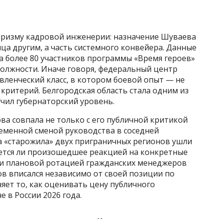
призму кадровой инженерии: назначение Шуваева
ца другим, а часть системного конвейера. Данные
а более 80 участников программы «Время героев»
должности. Иначе говоря, федеральный центр
вленческий класс, в котором боевой опыт — не
критерий. Белгородская область стала одним из
учил губернаторский уровень.
ва совпала не только с его публичной критикой
ременной сменой руководства в соседней
ва «старожила» двух приграничных регионов ушли
ляется ли произошедшее реакцией на конкретные
ли плановой ротацией гражданских менеджеров
в вписался независимо от своей позиции по
яет то, как оценивать цену публичного
 в России 2026 года.