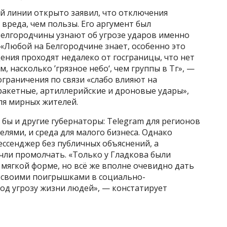
ой линии открыто заявил, что отключения
вреда, чем пользы. Его аргумент был
елгородчины узнают об угрозе ударов именно
«Любой на Белгородчине знает, особенно это
щения проходят недалеко от госграницы, что нет
, насколько ’грязное небо‘, чем группы в Тг», —
ограничения по связи «слабо влияют на
акетные, артиллерийские и дроновые удары»,
ля мирных жителей.
 бы и другие губернаторы: Telegram для регионов
лями, и среда для малого бизнеса. Однако
ссенджер без публичных объяснений, а
ли промолчать. «Только у Гладкова были
 мягкой форме, но всё же вполне очевидно дать
а своими поигрышками в социально-
д угрозу жизни людей», — констатирует