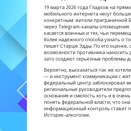
19 марта 2026 года Гладков на прям
мобильного интернета несут больше 
конкретным: жители приграничной Б
через Telegram-каналы оповещения. 
касается военных и тех, чьи переме
более надёжного способа узнать о том
пишет Старше Эдды. По его оценке, 
возможности противника наносить р
зато создают серьёзные проблемы д
Вероятно, высказаться так же хотели
— и инструмент коммуникации с жите
федеральный центр заблокировал ме
региональные руководители предпоч
основания и смелость хоть и в очень
понять федеральной власти, что он
информационный контроль ставит по
Историк-алкоголик.