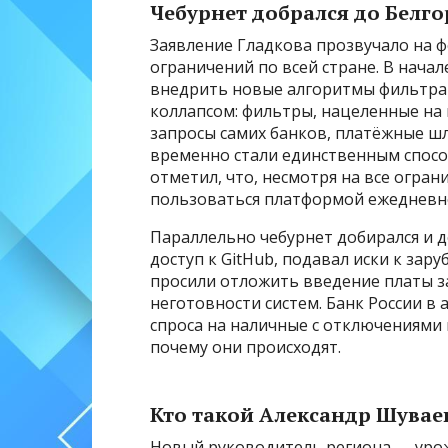
Чебурнет добрался до Белг
Заявление Гладкова прозвучало на 
ограничений по всей стране. В нача
внедрить новые алгоритмы фильтра
коллапсом: фильтры, нацеленные на
запросы самих банков, платёжные ш
временно стали единственным спосо
отметил, что, несмотря на все огран
пользоваться платформой ежедневн
Параллельно чебурнет добирался и д
доступ к GitHub, подавал иски к зар
просили отложить введение платы з
неготовности систем. Банк России в
спроса на наличные с отключениями
почему они происходят.
Кто такой Александр Шувае
Новый руководитель региона — урож