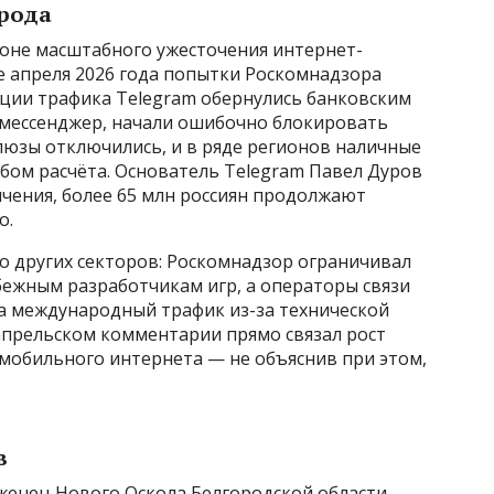
орода
фоне масштабного ужесточения интернет-
ле апреля 2026 года попытки Роскомнадзора
ции трафика Telegram обернулись банковским
 мессенджер, начали ошибочно блокировать
люзы отключились, и в ряде регионов наличные
бом расчёта. Основатель Telegram Павел Дуров
ичения, более 65 млн россиян продолжают
о.
о других секторов: Роскомнадзор ограничивал
убежным разработчикам игр, а операторы связи
а международный трафик из-за технической
 апрельском комментарии прямо связал рост
 мобильного интернета — не объяснив при этом,
в
енец Нового Оскола Белгородской области,