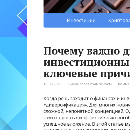
Инвестиции
Криптова
Почему важно 
инвестиционны
ключевые прич
15.06.2025
Финансовая грамотность
Комме
Когда речь заходит о финансах и инв
«диверсификация». Для многих нович
сложной, непонятной концепцией. О
самых простых и эффективных спосо
успешное вложение. В этой статье м