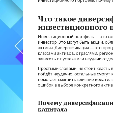
инвестиционного портфеля, почему э
Что такое диверс
инвестиционного 
Инвестиционный портфель — это сов
инвестор. Это могут быть акции, об
активы. Диверсификация — это проц
классами активов, отраслями, регио
зависеть от успеха или неудачи отде
Простыми словами, не стоит класть в
пойдёт неудачно, остальные смогут
помогает смягчить влияние волатил
ошибок в выборе конкретного актив
Почему диверсификация
капитала