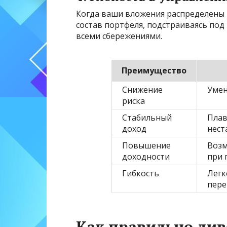
Когда ваши вложения распределены
состав портфеля, подстраиваясь под
всеми сбережениями.
Преимущество
Снижение
Умен
риска
Стабильный
Плав
доход
нест
Повышение
Возм
доходности
при 
Гибкость
Легк
пере
Как правильно ди