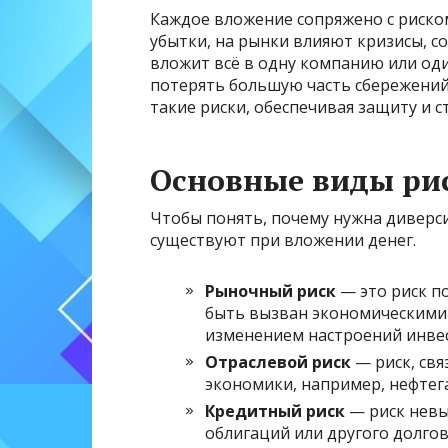
Каждое вложение сопряжено с риско
убытки, на рынки влияют кризисы, с
вложит всё в одну компанию или один
потерять большую часть сбережени
такие риски, обеспечивая защиту и с
Основные виды ри
Чтобы понять, почему нужна диверси
существуют при вложении денег.
Рыночный риск
— это риск п
быть вызван экономическими
изменением настроений инве
Отраслевой риск
— риск, св
экономики, например, нефтега
Кредитный риск
— риск невы
облигаций или другого долгов