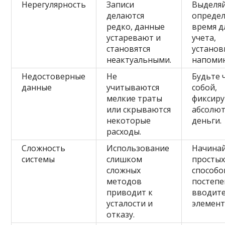
Нерегулярность
Записи
Выделя
делаются
опреде
редко, данные
время д
устаревают и
учета,
становятся
установ
неактуальными.
напомин
Недостоверные
Не
Будьте 
данные
учитываются
собой,
мелкие траты
фиксиру
или скрываются
абсолют
некоторые
деньги.
расходы.
Сложность
Использование
Начинай
системы
слишком
просты
сложных
способо
методов
постеп
приводит к
вводит
усталости и
элемент
отказу.