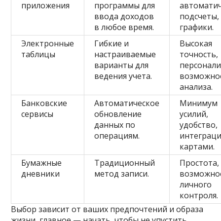
приложения
программы для
автомати
ввода доходов
подсчеты,
в любое время.
графики.
Электронные
Гибкие и
Высокая
таблицы
настраиваемые
точность,
варианты для
персонали
ведения учета.
возможно
анализа.
Банковские
Автоматическое
Минимум
сервисы
обновление
усилий,
данных по
удобство,
операциям.
интеграци
картами.
Бумажные
Традиционный
Простота,
дневники
метод записи.
возможно
личного
контроля.
Выбор зависит от ваших предпочтений и образа
жизни, главное — начать, чтобы не упустить