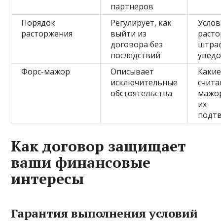
партнеров
Порядок
Регулирует, как
Услов
расторжения
выйти из
расто
договора без
штра
последствий
увед
Форс-мажор
Описывает
Какие
исключительные
счита
обстоятельства
мажор
их
подт
Как договор защищает
ваши финансовые
интересы
Гарантия выполнения условий