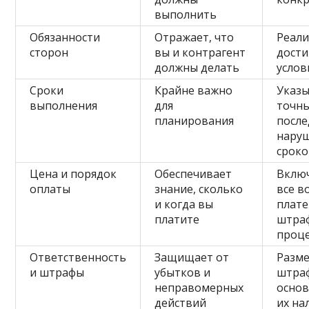
выполнить
Обязанности
Отражает, что
Реали
сторон
вы и контрагент
дост
должны делать
услов
Сроки
Крайне важно
Указы
выполнения
для
точны
планирования
после
нару
срок
Цена и порядок
Обеспечивает
Вклю
оплаты
знание, сколько
все 
и когда вы
плате
платите
штра
проц
Ответственность
Защищает от
Разм
и штрафы
убытков и
штра
неправомерных
основ
действий
их на