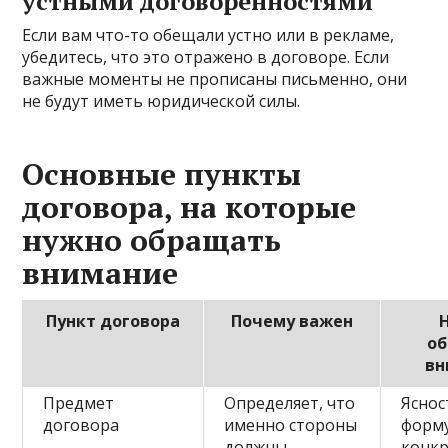
устными договорённостями
Если вам что-то обещали устно или в рекламе,
убедитесь, что это отражено в договоре. Если
важные моменты не прописаны письменно, они
не будут иметь юридической силы.
Основные пункты
договора, на которые
нужно обращать
внимание
Пункт договора
Почему важен
об
вн
Предмет
Определяет, что
Яснос
договора
именно стороны
форм
должны
конк