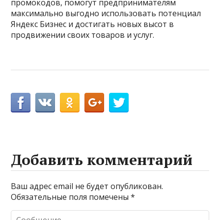
промокодов, помогут предпринимателям
максимально выгодно использовать потенциал
Яндекс Бизнес и достигать новых высот в
продвижении своих товаров и услуг.
Добавить комментарий
Ваш адрес email не будет опубликован.
Обязательные поля помечены
*