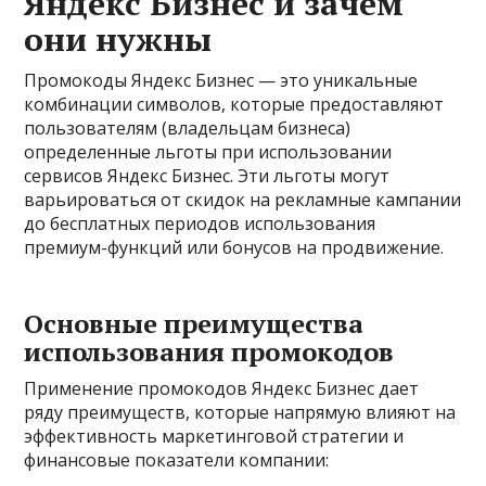
Яндекс Бизнес и зачем
они нужны
Промокоды Яндекс Бизнес — это уникальные
комбинации символов, которые предоставляют
пользователям (владельцам бизнеса)
определенные льготы при использовании
сервисов Яндекс Бизнес. Эти льготы могут
варьироваться от скидок на рекламные кампании
до бесплатных периодов использования
премиум-функций или бонусов на продвижение.
Основные преимущества
использования промокодов
Применение промокодов Яндекс Бизнес дает
ряду преимуществ, которые напрямую влияют на
эффективность маркетинговой стратегии и
финансовые показатели компании: