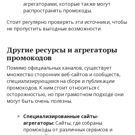
агрегаторами, которые также могут
распространять промокоды.
Стоит регулярно проверять эти источники, чтобы
не пропустить выгодные возможности.
Другие ресурсы и агрегаторы
промокодов
Помимо официальных каналов, существует
множество сторонних веб-сайтов и сообществ,
специализирующихся на сборе и публикации
промокодов. К ним стоит относиться с
осторожностью, но при грамотном подходе они
могут быть очень полезны.
Специализированные сайты-
агрегаторы:
Сайты, где собраны
промокоды от различных сервисов и