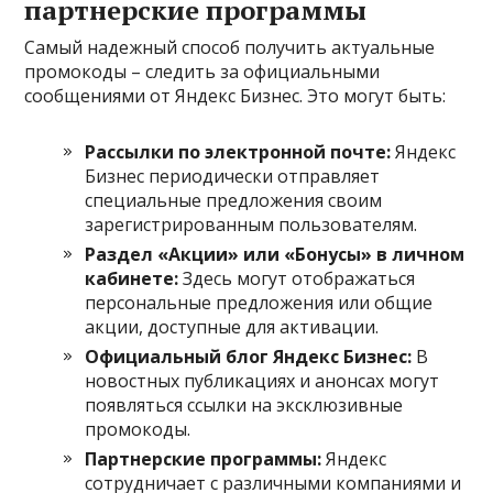
партнерские программы
Самый надежный способ получить актуальные
промокоды – следить за официальными
сообщениями от Яндекс Бизнес. Это могут быть:
Рассылки по электронной почте:
Яндекс
Бизнес периодически отправляет
специальные предложения своим
зарегистрированным пользователям.
Раздел «Акции» или «Бонусы» в личном
кабинете:
Здесь могут отображаться
персональные предложения или общие
акции, доступные для активации.
Официальный блог Яндекс Бизнес:
В
новостных публикациях и анонсах могут
появляться ссылки на эксклюзивные
промокоды.
Партнерские программы:
Яндекс
сотрудничает с различными компаниями и