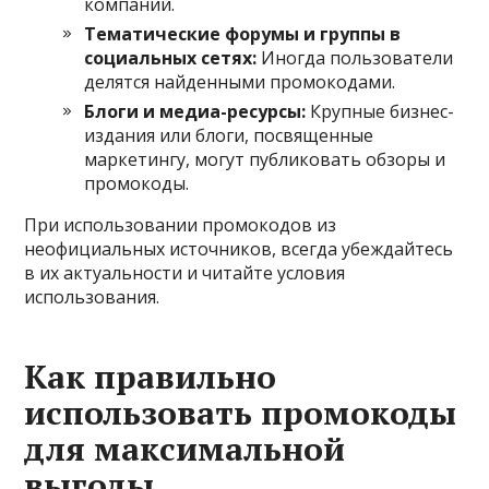
компаний.
Тематические форумы и группы в
социальных сетях:
Иногда пользователи
делятся найденными промокодами.
Блоги и медиа-ресурсы:
Крупные бизнес-
издания или блоги, посвященные
маркетингу, могут публиковать обзоры и
промокоды.
При использовании промокодов из
неофициальных источников, всегда убеждайтесь
в их актуальности и читайте условия
использования.
Как правильно
использовать промокоды
для максимальной
выгоды