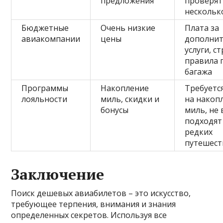
предложения
проверят
нескольк
Бюджетные
Очень низкие
Плата за
авиакомпании
цены
дополни
услуги, с
правила 
багажа
Программы
Накопление
Требуетс
лояльности
миль, скидки и
на накоп
бонусы
миль, не 
подходят
редких
путешест
Заключение
Поиск дешевых авиабилетов – это искусство,
требующее терпения, внимания и знания
определенных секретов. Используя все