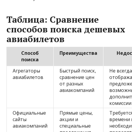
Таблица: Сравнение
способов поиска дешевых
авиабилетов
Способ
Преимущества
Недос
поиска
Агрегаторы
Быстрый поиск,
Не всегд
авиабилетов
сравнение цен
отобража
от разных
предложе
авиакомпаний
возможн
дополни
комиссии
Официальные
Прямые цены,
Требуетс
сайты
акции и
времени 
авиакомпаний
специальные
необход