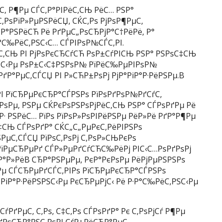
ѓС‚ Р¶Рµ СЃС‚Р°РІРёС‚СЊ РёС… РЅР°
РѕРїР»РµРЅРёСЏ, СЌС‚Рѕ РјРѕР¶РµС‚
Р°РЅРёСЋ Рё РґРµС„РѕСЂРјР°С†РёРё, Р°
°С‰РёС‚РЅС‹С… СЃРІРѕР№СЃС‚РІ.
ёС‚СЊ РІ РјРѕРєСЂСѓСЋ РѕР±СѓРІСЊ РЅР° РЅРѕС‡СЊ
РЅС‹Рµ РѕР±С‹С‡РЅРѕР№ РїРёС‰РµРІРѕР№
ґР°РµС‚СЃСЏ РІ Р»СЋР±РѕРј РјР°РіР°Р·РёРЅРµ.В
РІ РїСЂРµРєСЂР°СЃРЅРѕ РїРѕРґРѕР№РґСѓС‚
ЅРѕРµ, РЅРµ СЌРєРѕРЅРѕРјРёС‚СЊ РЅР° СЃРѕРґРµ Рё
Р· РЅРёС… РїРѕ РїРѕР»РѕРІРёРЅРµ РёР»Рё РґР°Р¶Рµ
‡СЊ СЃРѕРґР° СЌС„С„РµРєС‚РёРІРЅРѕ
РЅРµС‚СЃСЏ РїРѕС‚РѕРј С‚РѕР»СЊРєРѕ
їРµСЂРµРґ СЃР»РµРґСѓСЋС‰РёРј РІС‹С…РѕРґРѕРј
ЃР°Р»РёВ СЂР°РЅРµРµ, РєР°РєРѕРµ РёРјРµРЅРЅРѕ
Рµ СЃСЂРµРґСЃС‚РІРѕ РїСЂРµРєСЂР°СЃРЅРѕ
РіР°Р·РёРЅРЅС‹Рµ РєСЂРµРјС‹ Рё Р·Р°С‰РёС‚РЅС‹Рµ
ѓРґРµС‚ С‚Рѕ, С‡С‚Рѕ СЃРѕРґР° Рє С‚РѕРјСѓ Р¶Рµ
ґРѕСЂР°РЅС‚РѕРІ СѓР±РёСЂР°РµС‚