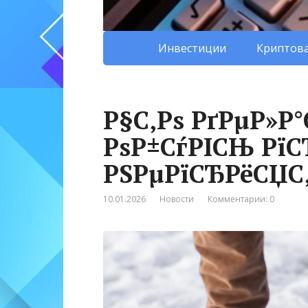
Инвестиции
Криптова
Р§С‚Рѕ РґРµР»Р
РѕР±СѓРІСЊ РїС
РЅРµРїСЂРёСЏС‚
10.01.2026
Новости
Комментарии: 0