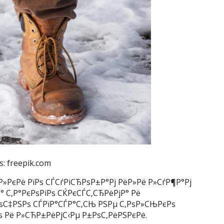
: freepik.com
Р»РєРё РїРѕ СЃСѓРіСЂРѕР±Р°Рј РёР»Рё Р»СѓР¶Р°Рј
 С‚Р°РєРѕРіРѕ СЌРєСЃС‚СЂРёРјР° Рё
РѕС‡РЅРѕ СЃРїР°СЃР°С‚СЊ РЅРµ С‚РѕР»СЊРєРѕ
ѕ Рё Р»СЋР±РёРјС‹Рµ Р±РѕС‚РёРЅРєРё.