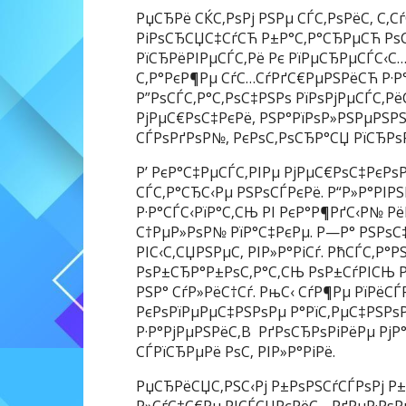
РџСЂРё СЌС‚РѕРј РЅРµ СЃС‚РѕРёС‚ С‚С
РіРѕСЂСЏС‡СѓСЋ Р±Р°С‚Р°СЂРµСЋ РѕС‚
РїСЂРёРІРµСЃС‚Рё Рє РїРµСЂРµСЃС‹С…
С‚Р°РєР¶Рµ СѓС…СѓРґС€РµРЅРёСЋ Р·Р
Р”РѕСЃС‚Р°С‚РѕС‡РЅРѕ РїРѕРјРµСЃС‚Р
РјРµС€РѕС‡РєРё, РЅР°РїРѕР»РЅРµРЅ
СЃРѕРґРѕР№, РєРѕС‚РѕСЂР°СЏ РїСЂРѕР
Р’ РєР°С‡РµСЃС‚РІРµ РјРµС€РѕС‡РєРѕ
СЃС‚Р°СЂС‹Рµ РЅРѕСЃРєРё. Р“Р»Р°РІР
Р·Р°СЃС‹РїР°С‚СЊ РІ РєР°Р¶РґС‹Р№ Рё
С†РµР»РѕР№ РїР°С‡РєРµ. Р—Р° РЅРѕС
РІС‹С‚СЏРЅРµС‚ РІР»Р°РіСѓ. РћСЃС‚Р°
РѕР±СЂР°Р±РѕС‚Р°С‚СЊ РѕР±СѓРІСЊ Р
РЅР° СѓР»РёС†Сѓ. РњС‹ СѓР¶Рµ РїРёС
РєРѕРїРµРµС‡РЅРѕРµ Р°РїС‚РµС‡РЅРѕ
Р·Р°РјРµРЅРёС‚В РґРѕСЂРѕРіРёРµ РјР°
СЃРїСЂРµРё РѕС‚ РІР»Р°РіРё.
РџСЂРёСЏС‚РЅС‹Рј Р±РѕРЅСѓСЃРѕРј Р±С
Р»СѓС‡С€Рµ РІСЃСЏРєРёС… РґРµР·РѕР