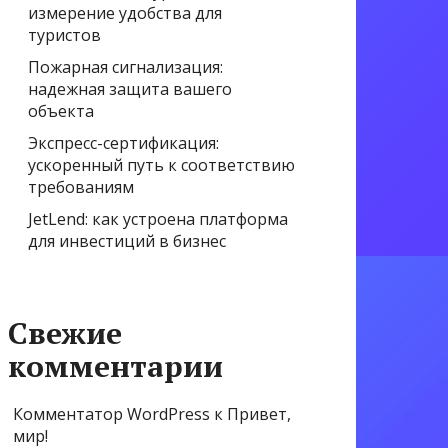
измерение удобства для
туристов
Пожарная сигнализация:
надежная защита вашего
объекта
Экспресс-сертификация:
ускоренный путь к соответствию
требованиям
JetLend: как устроена платформа
для инвестиций в бизнес
Свежие
комментарии
Комментатор WordPress
к
Привет,
мир!