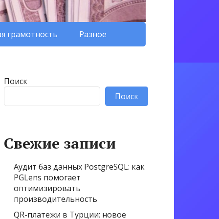
я грамотность
Разное
Поиск
Поиск
Свежие записи
Аудит баз данных PostgreSQL: как
PGLens помогает
оптимизировать
производительность
QR-платежи в Турции: новое