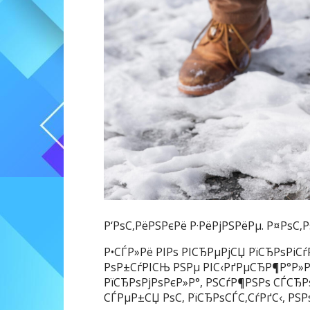
Р‘РѕС‚РёРЅРєРё Р·РёРјРЅРёРµ. Р¤РѕС‚Рѕ
Р•СЃР»Рё РІРѕ РІСЂРµРјСЏ РїСЂРѕРіСѓ
РѕР±СѓРІСЊ РЅРµ РІС‹РґРµСЂР¶Р°Р»Р°
РїСЂРѕРјРѕРєР»Р°, РЅСѓР¶РЅРѕ СЃСЂ
СЃРµР±СЏ РѕС‚ РїСЂРѕСЃС‚СѓРґС‹, РЅР