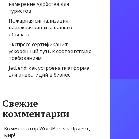
измерение удобства для
туристов
Пожарная сигнализация:
надежная защита вашего
объекта
Экспресс-сертификация:
ускоренный путь к соответствию
требованиям
JetLend: как устроена платформа
для инвестиций в бизнес
Свежие
комментарии
Комментатор WordPress
к
Привет,
мир!