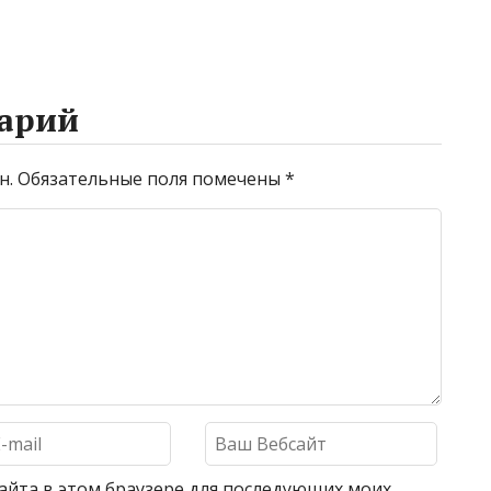
арий
н.
Обязательные поля помечены
*
 сайта в этом браузере для последующих моих