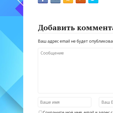
Добавить коммент
Ваш адрес email не будет опубликова
Сохраните моё имя, email и адрес