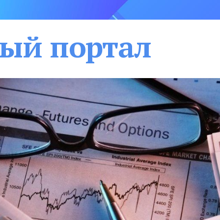
ый портал