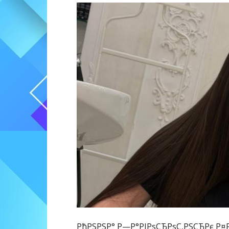
РђРЅРЅР° Р—Р°РІРѕСЂРѕС‚РЅСЋРє Р¤Р