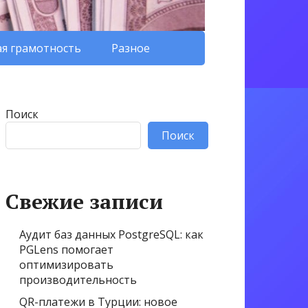
я грамотность
Разное
Поиск
Поиск
Свежие записи
Аудит баз данных PostgreSQL: как
PGLens помогает
оптимизировать
производительность
QR-платежи в Турции: новое