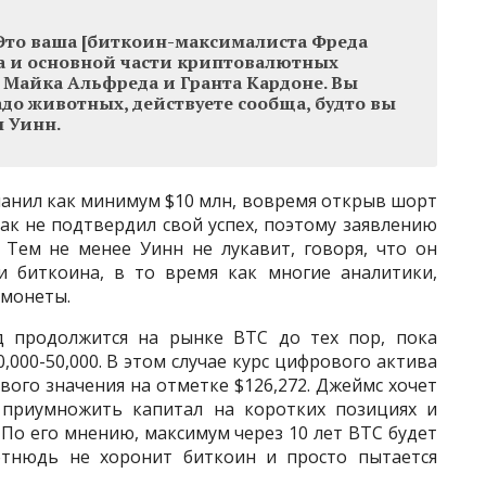
 Это ваша [биткоин-максималиста Фреда
а и основной части криптовалютных
е Майка Альфреда и Гранта Кардоне. Вы
адо животных, действуете сообща, будто вы
л Уинн.
манил как минимум $10 млн, вовремя открыв шорт
ак не подтвердил свой успех, поэтому заявлению
 Тем не менее Уинн не лукавит, говоря, что он
и биткоина, в то время как многие аналитики,
 монеты.
д продолжится на рынке BTC до тех пор, пока
000-50,000. В этом случае курс цифрового актива
вого значения на отметке $126,272. Джеймс хочет
ы приумножить капитал на коротких позициях и
По его мнению, максимум через 10 лет BTC будет
отнюдь не хоронит биткоин и просто пытается