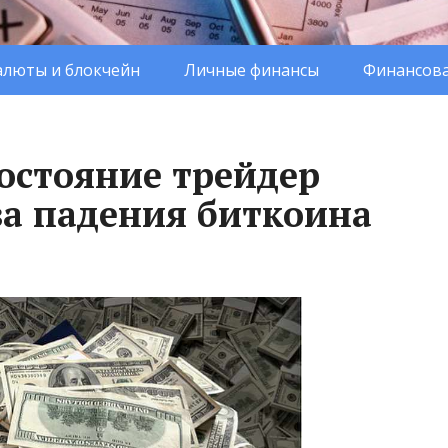
люты и блокчейн
Личные финансы
Финансова
остояние трейдер
за падения биткоина