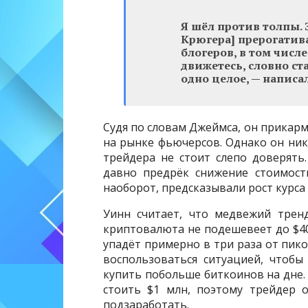
Я шёл против толпы.
Крюгера] прерогатив
блогеров, в том числ
движетесь, словно ст
одно целое, — написа
Судя по словам Джеймса, он прикар
на рынке фьючерсов. Однако он ник
трейдера не стоит слепо доверять.
давно предрёк снижение стоимост
наоборот, предсказывали рост курса
Уинн считает, что медвежий трен
криптовалюта не подешевеет до $40,
упадёт примерно в три раза от пико
воспользоваться ситуацией, чтоб
купить побольше биткоинов на дне. 
стоить $1 млн, поэтому трейдер 
подзаработать.