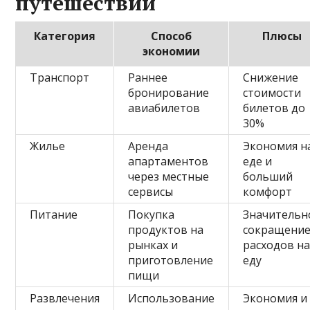
путешествии
Категория
Способ
Плюсы
экономии
Транспорт
Раннее
Снижение
бронирование
стоимости
авиабилетов
билетов до
30%
Жилье
Аренда
Экономия н
апартаментов
еде и
через местные
больший
сервисы
комфорт
Питание
Покупка
Значительн
продуктов на
сокращени
рынках и
расходов н
приготовление
еду
пищи
Развлечения
Использование
Экономия и