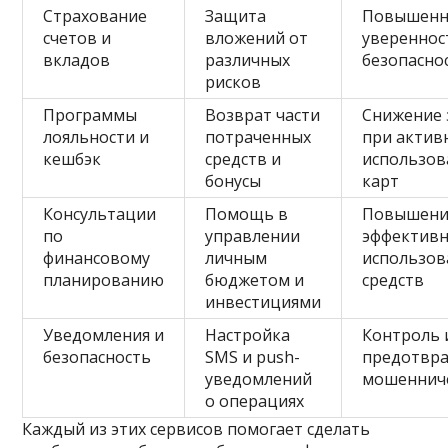
Страхование
Защита
Повышенн
счетов и
вложений от
увереннос
вкладов
различных
безопасно
рисков
Программы
Возврат части
Снижение 
лояльности и
потраченных
при актив
кешбэк
средств и
использов
бонусы
карт
Консультации
Помощь в
Повышени
по
управлении
эффективн
финансовому
личным
использов
планированию
бюджетом и
средств
инвестициями
Уведомления и
Настройка
Контроль 
безопасность
SMS и push-
предотвр
уведомлений
мошеннич
о операциях
Каждый из этих сервисов помогает сделать