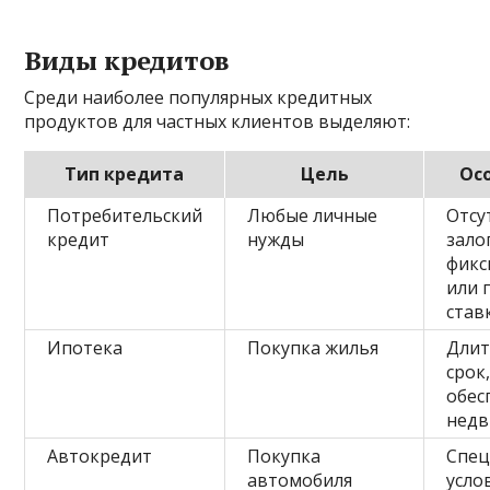
Виды кредитов
Среди наиболее популярных кредитных
продуктов для частных клиентов выделяют:
Тип кредита
Цель
Ос
Потребительский
Любые личные
Отсу
кредит
нужды
зало
фикс
или 
став
Ипотека
Покупка жилья
Дли
срок
обес
нед
Автокредит
Покупка
Спе
автомобиля
усло