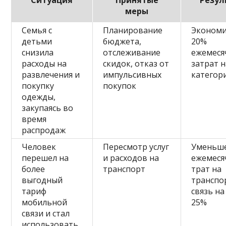
меры
Семья с
Планирование
Экономи
детьми
бюджета,
20%
снизила
отслеживание
ежемеся
расходы на
скидок, отказ от
затрат н
развлечения и
импульсивных
категор
покупку
покупок
одежды,
закупаясь во
время
распродаж
Человек
Пересмотр услуг
Уменьш
перешел на
и расходов на
ежемеся
более
транспорт
трат на
выгодный
транспо
тариф
связь на
мобильной
25%
связи и стал
использовать