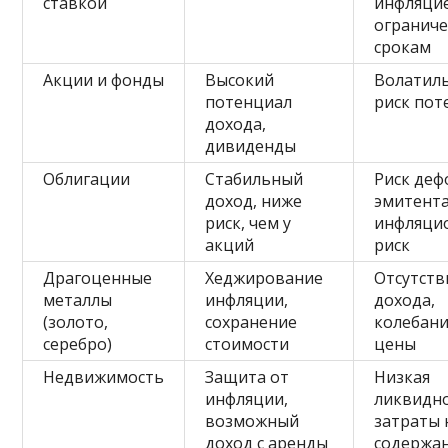
ставкой
инфляци
ограниче
срокам
Акции и фонды
Высокий
Волатиль
потенциал
риск пот
дохода,
дивиденды
Облигации
Стабильный
Риск деф
доход, ниже
эмитента
риск, чем у
инфляци
акций
риск
Драгоценные
Хеджирование
Отсутств
металлы
инфляции,
дохода,
(золото,
сохранение
колебан
серебро)
стоимости
цены
Недвижимость
Защита от
Низкая
инфляции,
ликвидно
возможный
затраты 
доход с аренды
содержа