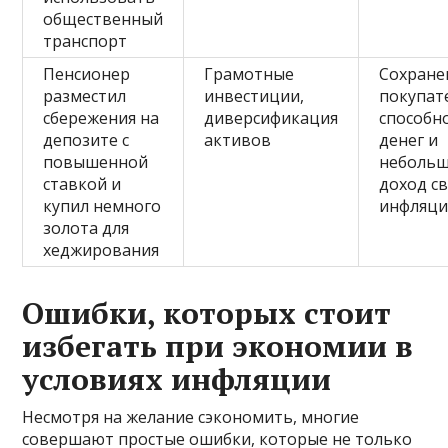
общественный
транспорт
Пенсионер
Грамотные
Сохране
разместил
инвестиции,
покупат
сбережения на
диверсификация
способн
депозите с
активов
денег и
повышенной
неболь
ставкой и
доход с
купил немного
инфляц
золота для
хеджирования
Ошибки, которых стоит
избегать при экономии в
условиях инфляции
Несмотря на желание сэкономить, многие
совершают простые ошибки, которые не только