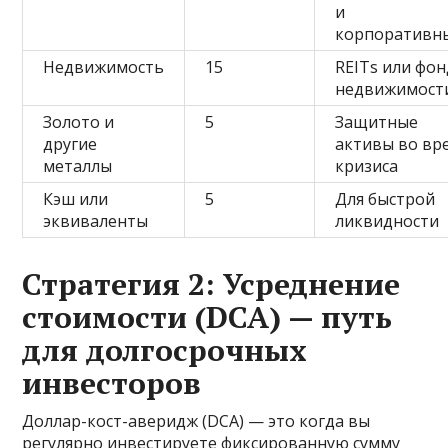
и
корпоративн
Недвижимость
15
REITs или фо
недвижимост
Золото и
5
Защитные
другие
активы во вр
металлы
кризиса
Кэш или
5
Для быстрой
эквиваленты
ликвидности
Стратегия 2: Усреднение
стоимости (DCA) — путь
для долгосрочных
инвесторов
Доллар-кост-аверидж (DCA) — это когда вы
регулярно инвестируете фиксированную сумму