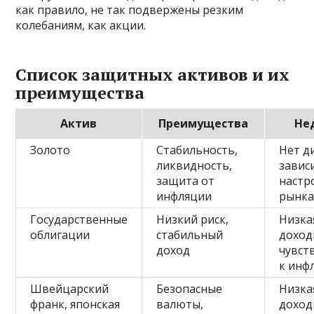
как правило, не так подвержены резким
колебаниям, как акции.
Список защитных активов и их
преимущества
Актив
Преимущества
Не
Золото
Стабильность,
Нет д
ликвидность,
завис
защита от
настр
инфляции
рынк
Государственные
Низкий риск,
Низка
облигации
стабильный
доход
доход
чувст
к инф
Швейцарский
Безопасные
Низка
франк, японская
валюты,
доход