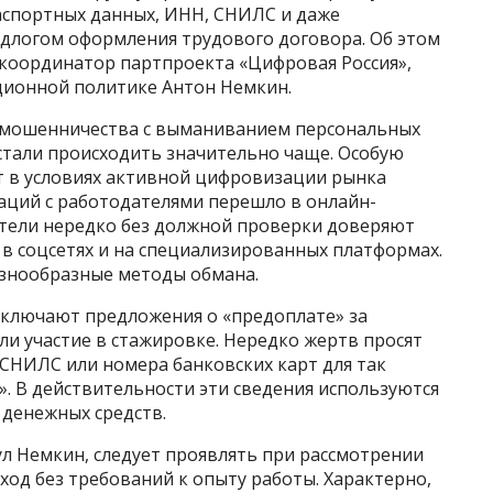
аспортных данных, ИНН, СНИЛС и даже
едлогом оформления трудового договора. Об этом
координатор партпроекта «Цифровая Россия»,
ционной политике Антон Немкин.
и мошенничества с выманиванием персональных
стали происходить значительно чаще. Особую
т в условиях активной цифровизации рынка
аций с работодателями перешло в онлайн-
атели нередко без должной проверки доверяют
в соцсетях и на специализированных платформах.
азнообразные методы обмана.
ключают предложения о «предоплате» за
и участие в стажировке. Нередко жертв просят
 СНИЛС или номера банковских карт для так
. В действительности эти сведения используются
 денежных средств.
л Немкин, следует проявлять при рассмотрении
од без требований к опыту работы. Характерно,