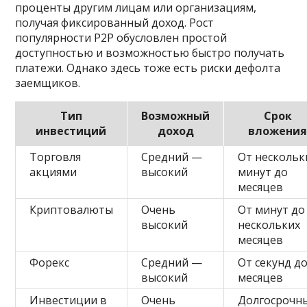
проценты другим лицам или организациям,
получая фиксированный доход. Рост
популярности P2P обусловлен простой
доступностью и возможностью быстро получать
платежи. Однако здесь тоже есть риски дефолта
заемщиков.
Тип
Возможный
Срок
инвестиций
доход
вложени
Торговля
Средний —
От нескольк
акциями
высокий
минут до
месяцев
Криптовалюты
Очень
От минут до
высокий
нескольких
месяцев
Форекс
Средний —
От секунд д
высокий
месяцев
Инвестиции в
Очень
Долгосрочн