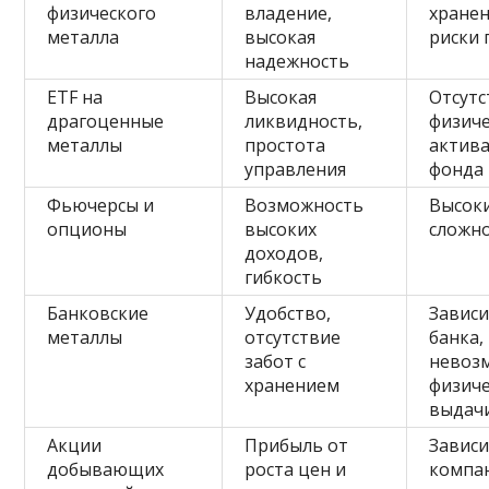
физического
владение,
хранен
металла
высокая
риски 
надежность
ETF на
Высокая
Отсутс
драгоценные
ликвидность,
физиче
металлы
простота
актива
управления
фонда
Фьючерсы и
Возможность
Высоки
опционы
высоких
сложн
доходов,
гибкость
Банковские
Удобство,
Зависи
металлы
отсутствие
банка,
забот с
невоз
хранением
физич
выдач
Акции
Прибыль от
Зависи
добывающих
роста цен и
компа